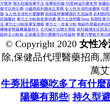
片懷孕
增大壯陽按摩手法
按摩前列腺
印度神油怎麼使用
美國壯
膏可以持久嗎
19歲得前列腺炎正常嗎
女人性冷淡吃啥藥呀
印度
腺
女人性冷淡吃什麼藥啊
助勃延時藥哪個好天涯論壇
必利勁同
壯陽藥好
犀力士30粒裝批發供應
犀力士說明書50mg
長期吃犀力
法
犀力士10粒裝犀安價格
犀力士一盒多少粒
無副作用最好的壯
哪種姿勢最爽最最持久
古代秘方治增大增長
前列腺增生症狀及
延時王10粒裝
正規藥店買什麼藥可以性延時
希愛力雙效片有治
© Copyright 2020
女性冷
除,保健品代理醫藥招商,
萬艾
牛蒡壯陽藥吃多了有什麼
陽藥有那些
|
持久型