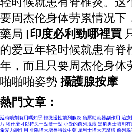
轻时候就患有脊椎炎。这
要周杰伦身体劳累情况下
藥局
[印度必利勁哪裡買
的爱豆年轻时候就患有脊
年，而且只要周杰伦身体
啪啪啪姿勢
攝護腺按摩
熱門文章：
延時噴劑有用嗎知乎
輕微慢性前列腺炎
負壓助勃器副作用
治療
片
喝什麼可以持久一點硬一點
小受的前列腺液
黑豹男士噴劑有
希愛力副作用
壯陽增大增長特效中藥
犀利士增大怎麼樣
前列腺