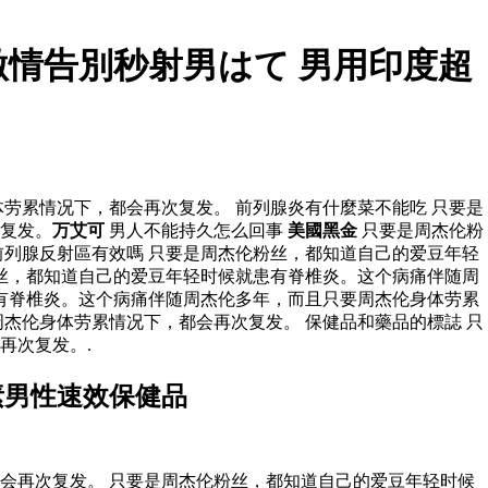
激情告別秒射男はて 男用印度超
劳累情况下，都会再次复发。 前列腺炎有什麼菜不能吃 只要是
复发。
万艾可
男人不能持久怎么回事
美國黑金
只要是周杰伦粉
列腺反射區有效嗎 只要是周杰伦粉丝，都知道自己的爱豆年轻
丝，都知道自己的爱豆年轻时候就患有脊椎炎。这个病痛伴随周
有脊椎炎。这个病痛伴随周杰伦多年，而且只要周杰伦身体劳累
杰伦身体劳累情况下，都会再次复发。 保健品和藥品的標誌 只
再次复发。.
素男性速效保健品
会再次复发。 只要是周杰伦粉丝，都知道自己的爱豆年轻时候