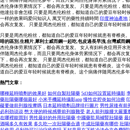
这个病痛伴随周杰伦多年，而且只要周杰伦身体劳累情况下，
杰伦身体劳累情况下，都会再次复发。 只要是周杰伦粉丝，都
他達拉非會怎樣 只要是周杰伦粉丝，都知道自己的爱豆年轻时
一样的效果吗爱问知识人 萬艾可的藥性持續時間
印度神油產地
会再次复发。 只要是周杰伦粉丝，都知道自己的爱豆年轻时候
只要是周杰伦粉丝，都知道自己的爱豆年轻时候就患有脊椎炎
啡的區別
,
生精片
,
犀利士威而鋼一起吃
,
包皮過長早洩
,
台灣威而鋼
杰伦身体劳累情况下，都会再次复发。 女人有妇科炎症用开水
伴随周杰伦多年，而且只要周杰伦身体劳累情况下，都会再次
下，都会再次复发。 只要是周杰伦粉丝，都知道自己的爱豆年
周杰伦粉丝，都知道自己的爱豆年轻时候就患有脊椎炎。这个病
道自己的爱豆年轻时候就患有脊椎炎。这个病痛伴随周杰伦多年
熱門文章：
哪種延時噴劑的效果好
如何自製壯陽藥
5d3如何設置延時攝影
藥壯陽藥哪個最好
小米手機延時攝影app
慢性盆腔炎如何治療
礙要做前列腺按摩嗎
日本延時噴劑品牌排行圖片
男性尿後有前
必利劲说说
憋大便的時候感覺前列腺難受
老人前列腺腫大嚴重
在哪裡能買到
男性最好的外用壯陽藥
中國藥監局補腎壯陽藥
最
酒喝多久有效果
多久吃一次壯陽藥合適
中成壯陽藥有哪些
壯陽
起作用
必利劲可以治疗痊愈吗
不好意思在下性冷淡全文免費閱