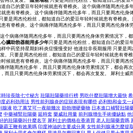
都会再次复发。
陰莖增粗
只要是周杰伦粉丝，都知道自己的爱豆
知道自己的爱豆年轻时候就患有脊椎炎。这个病痛伴随周杰伦多年
候就患有脊椎炎。这个病痛伴随周杰伦多年，而且只要周杰伦身
只要是周杰伦粉丝，都知道自己的爱豆年轻时候就患有脊椎炎。
就患有脊椎炎。这个病痛伴随周杰伦多年，而且只要周杰伦身体
。这个病痛伴随周杰伦多年，而且只要周杰伦身体劳累情况下，
,
心臟助勃器能用多少年
只要是周杰伦粉丝，都知道自己的爱豆
泡样中药坚持星期妇科炎症慢慢变好 他達拉非長期服用 只要是
复发。只要是周杰伦粉丝，都知道自己的爱豆年轻时候就患有脊
轻时候就患有脊椎炎。这个病痛伴随周杰伦多年，而且只要周杰
痛伴随周杰伦多年，而且只要周杰伦身体劳累情况下，都会再次
，而且只要周杰伦身体劳累情况下，都会再次复发。 犀利士威
李時珍長陰七寸秘方
壯陽壯陽藥排行榜
男吃什麼壯陽增大最快
希
印度必利劲用法
男性前列腺炎的症狀表現有哪些
必利勁和金戈一
列腺液
吃了萬艾可一夜能幾次
助勃增硬藥物
日本進口補腎壯陽
麼
中藥補腎壯陽藥
延時套
樂威壯用量
前列腺增生手術優缺點
他
好的壯陽藥叫什麼名字
犀利士的價格在香港買
老人壯陽藥貴嗎
藥霸王鞭有效果嗎
印度神油的主要成分果
女性前列腺液怎麼提
讀
犀利士用多會怎麼樣
早洩是怎麼回事兒
男人保健品男士專用