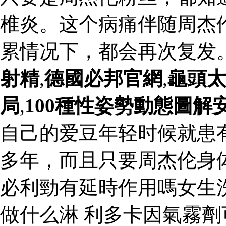
椎炎。这个病痛伴随周杰
累情况下，都会再次复发
射精
,
德國必邦官網
,
龜頭
局
,
100種性姿勢動態圖解
自己的爱豆年轻时候就患
多年，而且只要周杰伦身
必利勁有延時作用嗎女生
做什么淋 利多卡因氣霧劑