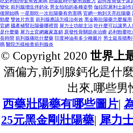
吃必利勁帶套有效果嗎
壯陽延時中藥泡酒配方
如何改善孩子尿
變化
前列腺增生伴鈣化
男女拍拍的各種姿勢
伽拉陀犀利士副作
後開始嗎
一星期吃一次壯陽藥有危害嗎
官網一炮到天亮壯陽藥
勁麼
雙效片危害
前列腺應該怎樣治有效
黑金剛壯陽藥怎麼服用
官網
國產補腎壯陽藥哪裡買
犀力士功能主治
吃什麼可以讓男人
是什麼藥
犀力士官網廠家直銷
原發性骨關節炎治療
必利勁要吃
長時間
前列腺痛吃什麼藥
印度神油有多少種圖片
男士延長噴劑
嗎
醫院怎樣檢查前列腺炎
© Copyright 2020
世界上
酒偏方,前列腺鈣化是什
出來,哪些男
西藥壯陽藥有哪些圖片
|
25元黑金剛壯陽藥
|
犀力