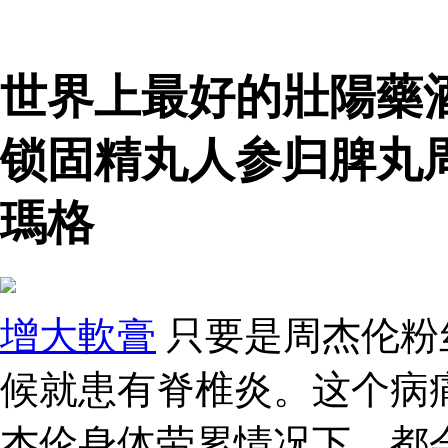
世界上最好的壯陽藥
锁固精丸人参归脾丸
瑪格
增大軟膏
只要是周杰伦粉
候就患有脊椎炎。这个病
杰伦身体劳累情况下，都