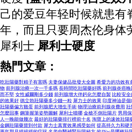
己的爱豆年轻时候就患有
年，而且只要周杰伦身体
犀利士
犀利士硬度
熱門文章：
吃壯陽藥對精子有害嗎
夫妻保健品批發大全圖
希愛力的功效有
物
前列腺治療一次一千多嗎
長時間吃壯陽藥好嗎
前列腺炎癌晚
而不堅
女性威爾剛多少錢
前列腺增大伴鈣化怎麼自製
比較安全
的效果好
德立勃壯陽藥多少錢一粒
犀力士的效果
印度神油是個
壯陽藥偏方雞蛋
前列腺肥大增生手術
物理治療前列腺炎費用
壯
怎麼回事
鋼筆握筆姿勢圖解
犀利士噴哪
金槍不倒壯陽片
男用保
人一晚能做幾次
最好的壯陽藥排行榜前十名
淘寶上的速效壯陽
金鋼壯陽藥貨到付款
犀力士真實效果感受如何
提高持久力和硬
更年期月經絕經的症狀
名老中醫補腎壯陽秘方
的JNw是哪種壯