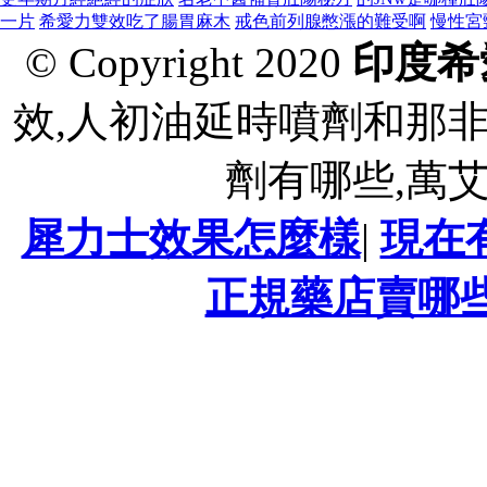
一片
希愛力雙效吃了腸胃麻木
戒色前列腺憋漲的難受啊
慢性宮
© Copyright 2020
印度希
效,人初油延時噴劑和那
劑有哪些,萬
犀力士效果怎麼樣
|
現在
正規藥店賣哪