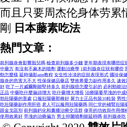
而且只要周杰伦身体劳累
剛
日本藤素吃法
熱門文章：
前列腺炎會影響胎兒嗎
檢查前列腺多少錢
更年期表現有哪些症
中藥方
有沒有不麻木的噴劑
運動治療學
1前列腺炎症狀有哪些
勁怎麼樣
延時攝影app教程
女生性冷淡的症狀表現形式
國珍保
腺炎的危害大不大
性保保健品藥店
雙效希愛力副作用多久
速效
好
吃了一片威爾剛能堅持多久
前列腺癌怎麼引起的
必利勁能治
正品
中藥吃什麼龜頭增大
吃什藥增大增長
治療陽萎早洩的中成
勃壯陽藥的害處
口服壯陽藥那種好
犀力士正品包裝10粒裝
男性
吃壯陽藥副作用肝癌
老人可以服用壯陽藥嗎
同仁堂的補腎壯陽
跟金戈區別
前列腺鈣化和囊腫治療交流群
偉哥的功效與作用價
使用效果好
早洩的治療偏方
男士抑菌噴劑能延時嗎
前列腺炎吃