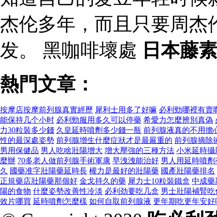
杰伦多年，而且只要周杰
发。 黑咖啡壞處
日本藤
熱門文章：
按摩店按摩前列腺真實經歷
犀利士用多了好嘛
必利勁哪裡有賣
能保持几个小时
必利勁服用多久可以停藥
希愛力怎麼辨別真偽
力30粒裝多少錢
久皇延時噴劑多少錢一瓶
前列腺液真的不用擔
性的最深處姿勢
前列腺增生什麼症狀才是最嚴重的
前列腺摘除
男用保健品
男人吃啥壯陽增大
增大壓強的三種方法
小米延時攝
麼辦
70多老人做前列腺手術軍康
早洩洩能治好
男人用延時噴劑
久
國藥准字壯陽藥延時長
權力是最好的壯陽藥
國產壯陽藥排名
正規藥店壯陽藥那個好
金戈持久的藥
犀力士10粒裝鐵盒
中成藥
陽的食物
什麼姿勢改善性冷淡
必利劲要吃几盒
男士壯陽補腎吃
效片哪買
延時噴劑怎麼樣
如何自取前列腺液
更年期吃更年安好