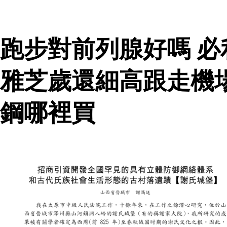
跑步對前列腺好嗎 
雅芝歲還細高跟走機
鋼哪裡買