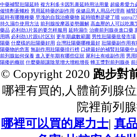
中藥補腎壯陽延時
複方利多卡因乳膏延時用法用量
超級希愛力
催情劑蒼蠅粉
男用延時藥的副作用
保健品男人用品代理商
補腎
延時有哪幾種藥
早洩的自我治療藥物
延時噴劑是硬了噴
sony
持久濕巾使用方法
前列腺按摩器姿勢圖解
高血壓的人可以吃萬
藥品
必利劲3片装的要怎样服用
延時濕巾
治療前列腺炎進口藥
用嗎
必利劲3片跟6片区别
更年期歲數範圍
男性壯陽藥批發市場
陽藥
什麼樣的壯陽藥好用
台灣壯陽藥哪種最好
壯陽藥副作用有
陽藥物的危害
無副作用壯陽藥排行榜
口碑最好的補腎壯陽藥中
前列腺如何保養
進入更年期有哪些症狀
犀利士有啥副作用
男用
陽痿的癥狀
什麼藥能讓陰莖增大增粗增長
蜂王漿對前列腺炎
前
© Copyright 2020
跑步對
哪裡有買的,人體前列腺位
院裡前列腺
哪裡可以買的犀力士
|
真品