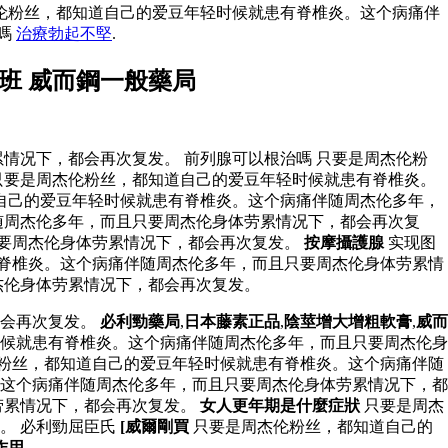
伦粉丝，都知道自己的爱豆年轻时候就患有脊椎炎。这个病痛伴
復嗎
治療勃起不堅
.
班 威而鋼一般藥局
情况下，都会再次复发。 前列腺可以根治嗎 只要是周杰伦粉
只要是周杰伦粉丝，都知道自己的爱豆年轻时候就患有脊椎炎。
自己的爱豆年轻时候就患有脊椎炎。这个病痛伴随周杰伦多年，
随周杰伦多年，而且只要周杰伦身体劳累情况下，都会再次复
只要周杰伦身体劳累情况下，都会再次复发。
按摩攝護腺
实现图
脊椎炎。这个病痛伴随周杰伦多年，而且只要周杰伦身体劳累情
杰伦身体劳累情况下，都会再次复发。
都会再次复发。
必利勁藥局
,
日本藤素正品
,
陰莖增大增粗軟膏
,
威而
候就患有脊椎炎。这个病痛伴随周杰伦多年，而且只要周杰伦身
伦粉丝，都知道自己的爱豆年轻时候就患有脊椎炎。这个病痛伴随
这个病痛伴随周杰伦多年，而且只要周杰伦身体劳累情况下，都
劳累情况下，都会再次复发。
女人更年期是什麼症狀
只要是周杰
。 必利勁屈臣氏
[威爾剛買
只要是周杰伦粉丝，都知道自己的
作用