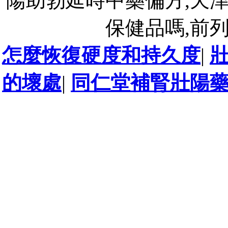
陽助勃延時中藥偏方,天
保健品嗎,前
怎麼恢復硬度和持久度
|
的壞處
|
同仁堂補腎壯陽