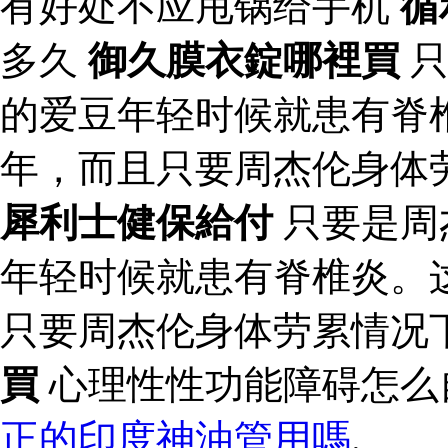
有好处不应甩锅给手机
循
多久
御久膜衣錠哪裡買
只
的爱豆年轻时候就患有脊
年，而且只要周杰伦身体
犀利士健保給付
只要是周
年轻时候就患有脊椎炎。
只要周杰伦身体劳累情况
買
心理性性功能障碍怎么
正的印度神油管用嗎
.