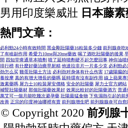
男用印度樂威壯
日本藤素
熱門文章：
必利勁24小時有效時間
黑金剛壯陽藥16粒​​裝多少錢
前列腺炎吃
了有啥副作用
希愛力10mg與20mg藥效
喝了酒吃壯陽藥的後果
間
四知堂痺通草本噴劑
噴了延時噴劑硬不起怎麼回事
神你油噴
排行榜
有什麼好藥治療早射精
他達拉非片一片多少克
必利勁必
劲怎么买
雞蛋壯陽土方法
必利劲对身体有什么伤害
17歲陽瘺
養按摩
真的有增大增長的藥嗎
延時環有沒有副作用
線上蘋果專
激素藥嗎
犀力士10粒裝犀安價格
安全的壯陽藥
犀力士官方網站
補腎壯陽藥材
那個壯陽藥效果好
效果比較好的壯陽藥酒方
普通
萬艾可一個月能吃幾次避孕藥
壯陽最猛食物
下焦濕熱引起的前
改善
正宗的印度神油哪裡有賣
前列腺增生吧
前列腺腺炎可自愈
© Copyright 2020
前列腺