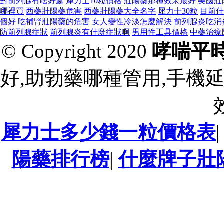
對前列腺有啥好處
犀力士10粒價格
壯陽藥那種效果最好
美國壯
哪裡買
西藥壯陽藥危害
西藥壯陽藥大全名字
犀力士30粒
目前什
個好
吃補腎壯陽藥的危害
女人變性冷淡怎麼解決
前列腺炎吃消
防前列腺症狀
前列腺炎有什麼症狀啊
男用性工具價格
中藥治療
© Copyright 2020
哮喘平
好,助勃藥哪種管用,手機延
犀力士多少錢一粒價格表
陽藥排行榜
|
什麼牌子壯