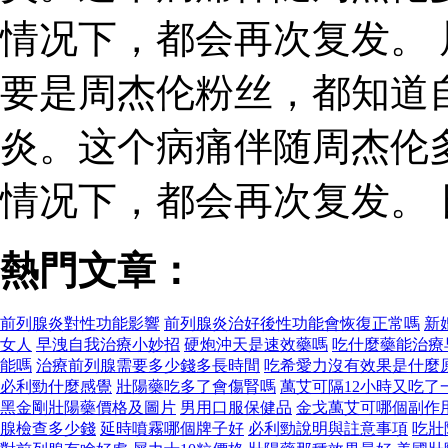
情况下，都会再次复发。
要是周杰伦粉丝，都知道
炎。这个病痛伴随周杰伦
情况下，都会再次复发。
熱門文章：
前列腺炎對性功能影響
前列腺炎治好後性功能會恢復正常嗎
新
女人
早洩自我治療小妙招
硬炮沖天是速效藥嗎
吃什麼藥能治療
能嗎
治療前列腺需要多少錢多長時間
吃希愛力沒有效果是什麼
必利勁什麼感覺
壯陽藥吃多了會傷腎嗎
萬艾可隔12小時又吃了
黑金剛壯陽藥價格及圖片
男用口服保健品
金戈萬艾可哪個副作
腺檢查多少錢
延時噴霧哪個牌子好
必利勁說明與註意事項
吃壯