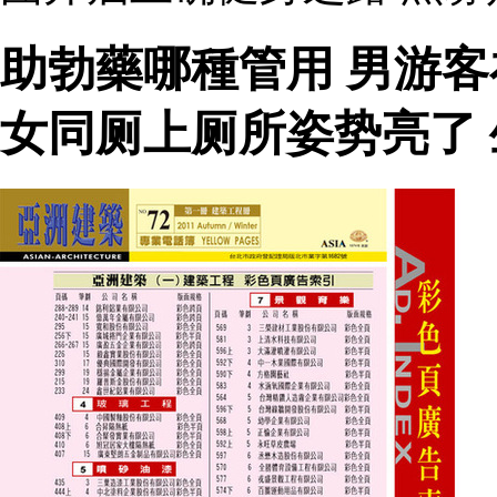
助勃藥哪種管用 男游
女同厕上厕所姿势亮了