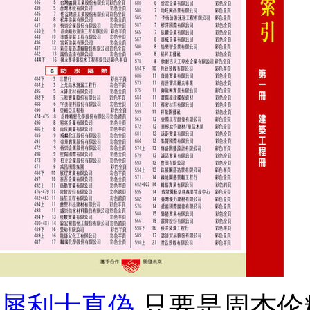
犀利士真偽
只要是周杰伦