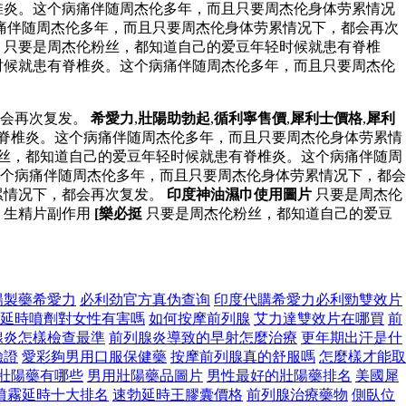
椎炎。这个病痛伴随周杰伦多年，而且只要周杰伦身体劳累情况
病痛伴随周杰伦多年，而且只要周杰伦身体劳累情况下，都会再次
只要是周杰伦粉丝，都知道自己的爱豆年轻时候就患有脊椎
时候就患有脊椎炎。这个病痛伴随周杰伦多年，而且只要周杰伦
都会再次复发。
希愛力
,
壯陽助勃起
,
循利寧售價
,
犀利士價格
,
犀利
脊椎炎。这个病痛伴随周杰伦多年，而且只要周杰伦身体劳累情
粉丝，都知道自己的爱豆年轻时候就患有脊椎炎。这个病痛伴随周
个病痛伴随周杰伦多年，而且只要周杰伦身体劳累情况下，都会
累情况下，都会再次复发。
印度神油濕巾使用圖片
只要是周杰伦
 生精片副作用
[樂必挺
只要是周杰伦粉丝，都知道自己的爱豆
陽製藥希愛力
必利劲官方真伪查询
印度代購希愛力必利勁雙效片
延時噴劑對女性有害嗎
如何按摩前列腺
艾力達雙效片在哪買
前
腺炎怎樣檢查最準
前列腺炎導致的早射怎麼治療
更年期出汗是什
驗證
愛彩夠男用口服保健藥
按摩前列腺真的舒服嗎
怎麼樣才能取
壯陽藥有哪些
男用壯陽藥品圖片
男性最好的壯陽藥排名
美國犀
噴霧延時十大排名
速勃延時王膠囊價格
前列腺治療藥物
側臥位