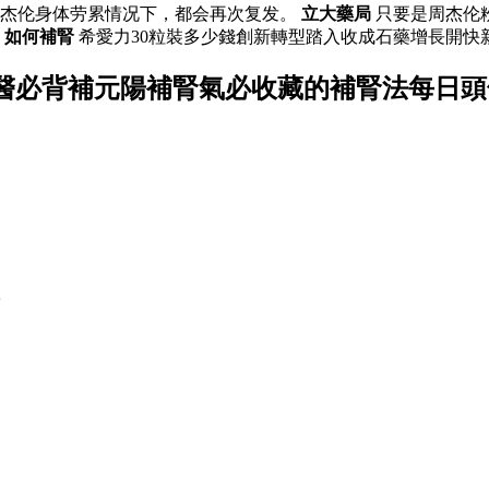
周杰伦身体劳累情况下，都会再次复发。
立大藥局
只要是周杰伦
。
如何補腎
希愛力30粒裝多少錢創新轉型踏入收成石藥增長開快
醫必背補元陽補腎氣必收藏的補腎法每日頭