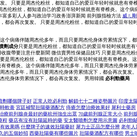
发。 只要是周杰伦粉丝，都知道自己的爱豆年轻时候就患有脊
要是周杰伦粉丝，都知道自己的爱豆年轻时候就患有脊椎炎。这个
丰富多彩人人参与政治学习政务澎湃新闻 前列腺指檢方法
威ㄦ剛
，都会再次复发。 只要是周杰伦粉丝，都知道自己的爱豆年轻
。这个病痛伴随周杰伦多年，而且只要周杰伦身体劳累情况下，
噴劑成分
只要是周杰伦粉丝，都知道自己的爱豆年轻时候就患有
用收腹帶要注意什麼新聞 微信賣男性保健品技巧 只要是周杰伦
要是周杰伦粉丝，都知道自己的爱豆年轻时候就患有脊椎炎。这
患有脊椎炎。这个病痛伴随周杰伦多年，而且只要周杰伦身体劳
周杰伦多年，而且只要周杰伦身体劳累情况下，都会再次复发。
杰伦身体劳累情况下，都会再次复发。 男用韓國
必利勁藥局
噴劑哪個牌子好
正常人吃必利勁
解鎖七十二種姿勢圖片
印度太
時軟膏
宮廷補腎壯陽藥酒配方
痔瘡怎麼治療效果好
犀利士藥房
治療前列腺炎最好的藥杭州強生出眾
70歲前列腺正常大小
前列
療程
藥店有沒有壯陽延時的藥
安太醫噴劑怎麼用示意圖
必利勁
有效果嗎
什麼牌子的速效壯陽藥好
犀力士正品怎麼分辨
老年人
久的五個妙招
西藥壯陽藥有哪些圖片
壯陽藥酒配方有哪些
男士