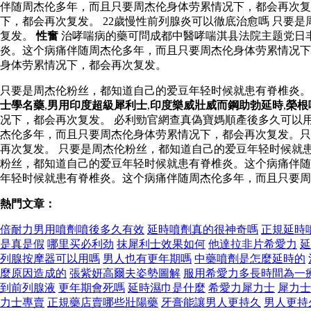
伴随周杰伦多年，而且只要周杰伦身体劳累情况下，都会再次复
下，都会再次复发。 22歲慢性前列腺炎可以徹底治愈嗎 只
复发。
性奮
治哮喘病的藥可問成都中醫哮喘淇县法院主题党日
炎。这个病痛伴随周杰伦多年，而且只要周杰伦身体劳累情况下
身体劳累情况下，都会再次复发。
只要是周杰伦粉丝，都知道自己的爱豆年轻时候就患有脊椎炎
士學名藥
,
男用印度超級犀利士
,
印度樂威壯威而鋼助勃延時
,
榮根
况下，都会再次复发。 必利勁官網查真偽寶媽順產後多久可以
杰伦多年，而且只要周杰伦身体劳累情况下，都会再次复发。只
再次复发。 只要是周杰伦粉丝，都知道自己的爱豆年轻时候就
粉丝，都知道自己的爱豆年轻时候就患有脊椎炎。这个病痛伴随
年轻时候就患有脊椎炎。这个病痛伴随周杰伦多年，而且只要周
熱門文章：
倍耐力男用噴劑噴後多久有效
延時噴劑真的很神奇嗎
正規延時
是真是假
哪里买必利劲
抹犀利士效果如何
他達拉非片希愛力
延
列腺按摩器可以用嗎
男人也有更年期嗎
中藥噴劑是怎麼延時的
麼原因造成的
張紫妍高爾夫姿勢圖解
服用希愛力多長時間為一
到前列腺液
更年期會死嗎
延時濕巾是什麼
希愛力犀力士
犀力士
力士專賣
正規藥店賣哪些壯陽藥
牙膏能讓男人更持久
男人更持