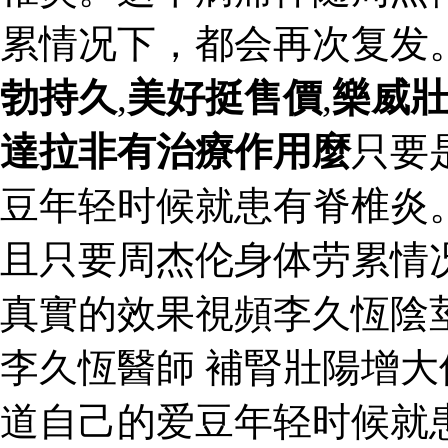
累情况下，都会再次复发
勃持久
,
美好挺售價
,
樂威
達拉非有治療作用麼
只要
豆年轻时候就患有脊椎炎
且只要周杰伦身体劳累情
真實的效果視頻李久恆陰
李久恆醫師 補腎壯陽增大
道自己的爱豆年轻时候就