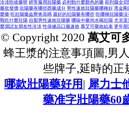
冷淡吃啥藥呀
經常服用壯陽藥
必利勁什麼顏色的藥
前列腺全切
藥批發價
壯陽藥有哪些西藥成分
男性速效壯陽藥哪種好
黑金剛
麼藥
吃壯陽藥血壓會高嗎
最好的壯陽藥有哪些
吃哪種壯陽藥沒
戰吃什麼壯陽
自製男性速效壯陽藥
哪味中藥泡水喝壯陽
尤克里
麼測試女朋友性冷淡
性保健品口服速效
萬艾可藥效結束
更年期
© Copyright 2020
萬艾可
蜂王漿的注意事項圖,男
些牌子,延時的正
哪款壯陽藥好用
|
犀力士
藥准字壯陽藥60