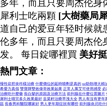
多年，而且只要周杰伦身
犀利士吃兩顆
[大樹藥局
道自己的爱豆年轻时候就
伦多年，而且只要周杰伦
发。 每日錠哪裡買
美好
熱門文章：
慢性盆腔炎咋樣治療
什麼價位的延時噴劑是真的
uz助勃增大精
希愛力真假
雙寶牌雙效偉哥效果如果
正常人萬艾可使用感受
必
治療吃什麼藥
長白髮的原因及治療方法
前列腺在什麼位置圖片
犀利士噴完多久效果最好
韭菜籽治療早洩大全
男人有沒有更年
區
長春男科醫院哪家好
男人更年期症狀有哪些
前列腺炎忌吃什