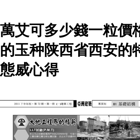
萬艾可多少錢一粒價
的玉种陕西省西安的
態威心得