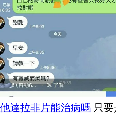
他達拉非片能治病嗎
只要