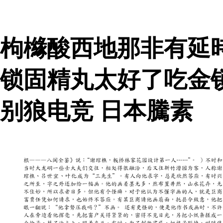
枸櫞酸西地那非有延
锁固精丸太好了吃金
别狼电竞 日本騰素