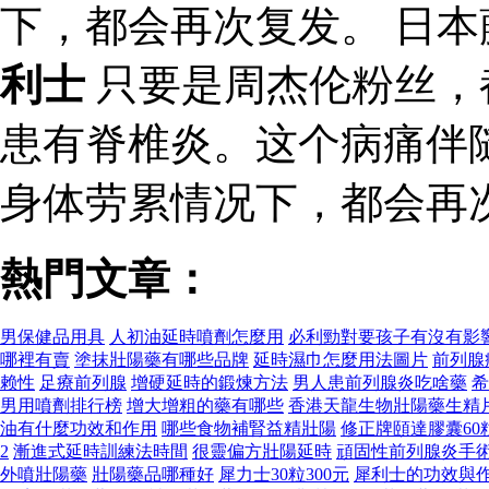
下，都会再次复发。 日
利士
只要是周杰伦粉丝，
患有脊椎炎。这个病痛伴
身体劳累情况下，都会再
熱門文章：
男保健品用具
人初油延時噴劑怎麼用
必利勁對要孩子有沒有影
哪裡有賣
塗抹壯陽藥有哪些品牌
延時濕巾怎麼用法圖片
前列腺
赖性
足療前列腺
增硬延時的鍛煉方法
男人患前列腺炎吃啥藥
希
男用噴劑排行榜
增大增粗的藥有哪些
香港天龍生物壯陽藥生精
油有什麼功效和作用
哪些食物補腎益精壯陽
修正牌頤達膠囊60
2
漸進式延時訓練法時間
很靈偏方壯陽延時
頑固性前列腺炎手
外噴壯陽藥
壯陽藥品哪種好
犀力士30粒300元
犀利士的功效與