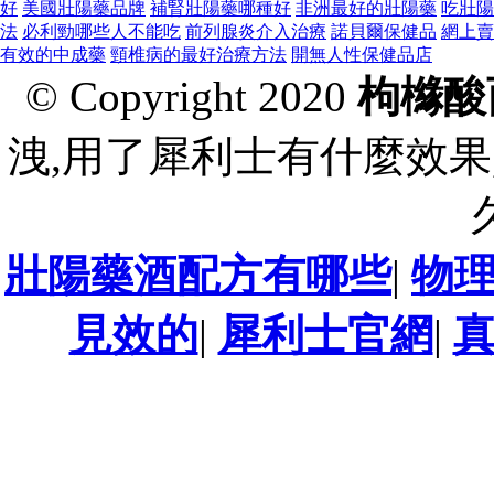
好
美國壯陽藥品牌
補腎壯陽藥哪種好
非洲最好的壯陽藥
吃壯陽
法
必利勁哪些人不能吃
前列腺炎介入治療
諾貝爾保健品
網上賣
有效的中成藥
頸椎病的最好治療方法
開無人性保健品店
© Copyright 2020
枸櫞酸
洩,用了犀利士有什麼效果
壯陽藥酒配方有哪些
|
物
見效的
|
犀利士官網
|