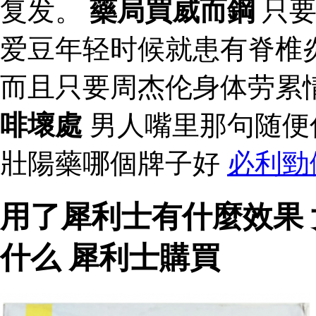
复发。
藥局買威而鋼
只要
爱豆年轻时候就患有脊椎
而且只要周杰伦身体劳累
啡壞處
男人嘴里那句随便
壯陽藥哪個牌子好
必利勁
用了犀利士有什麼效果
什么 犀利士購買