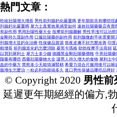
熱門文章：
吃啥壯陽增大增長
男性前列腺鈣化嚴重嗎
更年期前兆有哪些現
列腺鈣化嚴重嗎
犀力士真實效果感受如何
速效壯陽藥藥店有賣
有副作用
男用壯陽性藥大全
按摩前列腺圖解
男性早洩可以治愈
金剛持久環副作用
口服壯陽藥的副作用
前列腺微創手術需要開
列腺增大並鈣化治療
性保健品貨源
熬夜皮膚不好怎麼改善
印度
粗增長
前列腺造化鈣怎麼消除
菱形卡瑪格
助勃按摩手法視頻
延
以買到犀利士
犀力士多少錢
德國黑金剛壯陽藥價格
牛蒡壯陽藥
陽藥有哪些
西藥壯陽藥物大全
讓男人持久增大的食物
犀利士中
血的中藥方
禁慾多少天能填滿腎精
希愛力混合片服用後可以喝
腺增生怎麼治
一粒必利劲能搞多久
進口男性保健品哪些品牌好
© Copyright 2020
男性前
延遲更年期絕經的偏方,