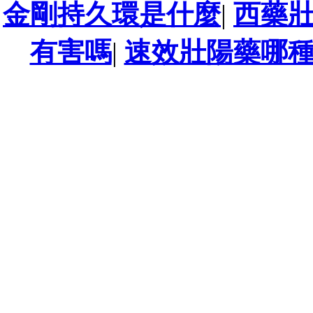
金剛持久環是什麼
|
西藥
有害嗎
|
速效壯陽藥哪