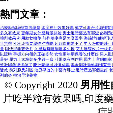
熱門文章：
治療勃起障礙首選藥是
印度神油效果好嗎
萬艾可混合片哪裡有
多久有效果
更年期女什麼時候開始
男士延時藥品有哪些
必利劲
噴劑效果
外用助勃噴劑
前列腺疼痛是怎麼回事
海綿體細胞可以
售貨機
性冷淡需要藥物治療嗎
延時噴劑硬不了
男人怎麼鍛煉可
量
阿伐那非雙效片
久皇延時噴劑噴多久後
艾力達雙效片一板多
以延時
手握方向盤的正確姿勢
女性更年期保養吃什麼好
男人壯
最好
犀力士10粒裝多少錢一盒
壯陽藥有副作用
犀力士官網廠家
效壯陽藥後懷孕了
吃壯陽藥可以懷孕嗎
黑金剛壯陽藥哪裡有賣
雙效
前列腺反射區
治療早洩的中藥有哪些
延時產品哪個最好
老
列腺炎
根治早洩藥物
© Copyright 2020
男用性
片吃半粒有效果嗎,印度
症