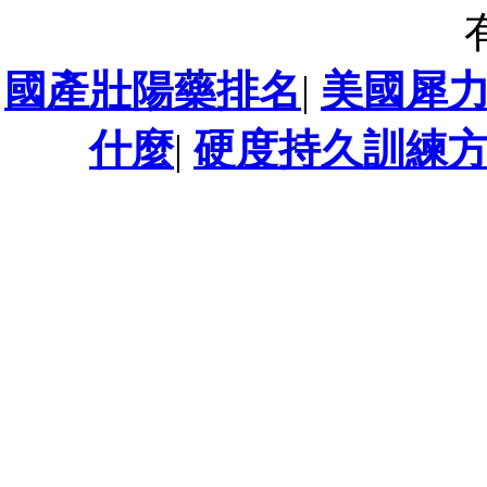
國產壯陽藥排名
|
美國犀
什麼
|
硬度持久訓練