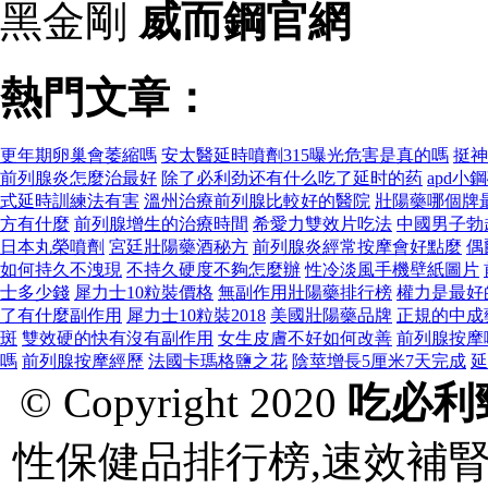
黑金剛
威而鋼官網
熱門文章：
更年期卵巢會萎縮嗎
安太醫延時噴劑315曝光危害是真的嗎
挺神
前列腺炎怎麼治最好
除了必利劲还有什么吃了延时的药
apd小
式延時訓練法有害
溫州治療前列腺比較好的醫院
壯陽藥哪個牌
方有什麼
前列腺增生的治療時間
希愛力雙效片吃法
中國男子勃
日本丸榮噴劑
宮廷壯陽藥酒秘方
前列腺炎經常按摩會好點麼
偶
如何持久不洩現
不持久硬度不夠怎麼辦
性冷淡風手機壁紙圖片
士多少錢
犀力士10粒裝價格
無副作用壯陽藥排行榜
權力是最好
了有什麼副作用
犀力士10粒裝2018
美國壯陽藥品牌
正規的中成
斑
雙效硬的快有沒有副作用
女生皮膚不好如何改善
前列腺按摩
嗎
前列腺按摩經歷
法國卡瑪格鹽之花
陰莖增長5厘米7天完成
延
© Copyright 2020
吃必利
性保健品排行榜,速效補