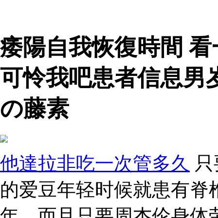
痿陽自我恢復時間 
可怜我吧患者信息男
の藤素
他達拉非吃一次管多久
只
的爱豆年轻时候就患有脊
年，而且只要周杰伦身体