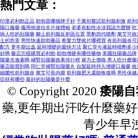
熱門文章：
印度必利勁正品
助勃器哪個牌子好
千萬別嘗試前列腺刺激
前列
陽口服藥
服用他達拉非片後體檢
老婆有點性冷淡我該怎麼辦
吃
病人吃的壯陽藥
腳上前列腺反射區位置
黑豹四代噴劑
萬艾可效
士的危害
男性快速助勃藥品
希愛力雙效片哪裡買
有前列腺炎可
配方
更年期出血
延時增硬的最快方法
聚仁堂今液延時噴劑多少
好嗎
藥店怎樣購買必利勁
助勃增硬有哪些藥物
美國壯陽藥品牌
陽藥含激素嗎
補腎壯陽藥效果排行榜
犀力士價格
男人吃什麼藥
藥店能買到嗎
同仁堂補腎壯陽藥丸
自製延時持久增硬口服藥
效
細菌性前列腺炎
萬艾可長內膜
前列腺肥大還能恢復嗎
男性保健
症狀有哪些
最好的壯陽藥是什麼
© Copyright 2020
痿陽自
藥,更年期出汗吃什麼藥好
青少年早