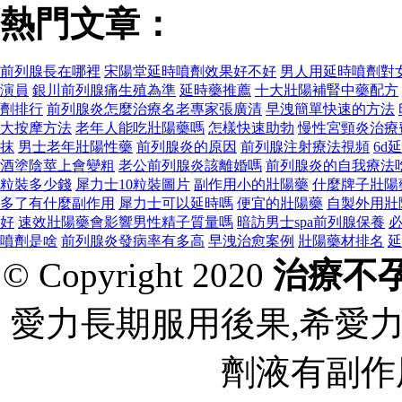
熱門文章：
前列腺長在哪裡
宋陽堂延時噴劑效果好不好
男人用延時噴劑對
演員
銀川前列腺痛生殖為準
延時藥推薦
十大壯陽補腎中藥配方
劑排行
前列腺炎怎麼治療名老專家張廣清
早洩簡單快速的方法
大按摩方法
老年人能吃壯陽藥嗎
怎樣快速助勃
慢性宮頸炎治療
抹
男士老年壯陽性藥
前列腺炎的原因
前列腺注射療法視頻
6d
酒塗陰莖上會變粗
老公前列腺炎該離婚嗎
前列腺炎的自我療法
粒裝多少錢
犀力士10粒裝圖片
副作用小的壯陽藥
什麼牌子壯陽
多了有什麼副作用
犀力士可以延時嗎
便宜的壯陽藥
自製外用壯
好
速效壯陽藥會影響男性精子質量嗎
暗訪男士spa前列腺保養
噴劑是啥
前列腺炎發病率有多高
早洩治愈案例
壯陽藥材排名
延
© Copyright 2020
治療不
愛力長期服用後果,希愛
劑液有副作