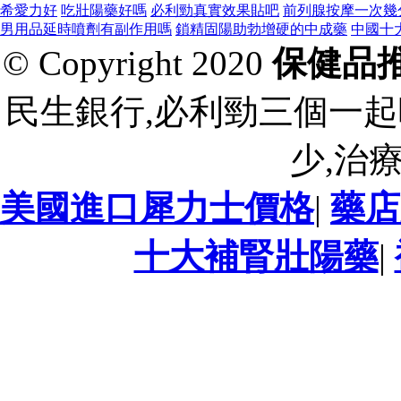
希愛力好
吃壯陽藥好嗎
必利勁真實效果貼吧
前列腺按摩一次幾
男用品延時噴劑有副作用嗎
鎖精固陽助勃增硬的中成藥
中國十
© Copyright 2020
保健品
民生銀行,必利勁三個一起
少,治
美國進口犀力士價格
|
藥店
十大補腎壯陽藥
|