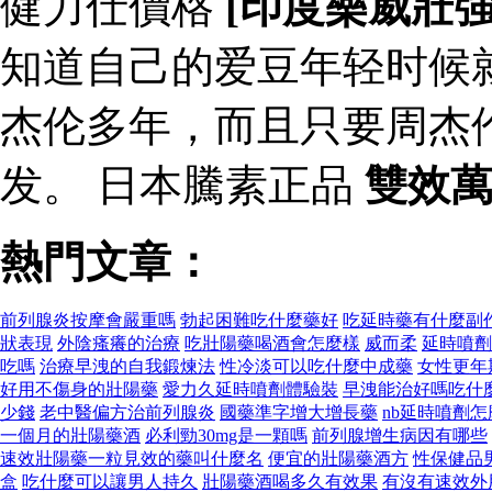
健力仕價格
[印度樂威壯
知道自己的爱豆年轻时候
杰伦多年，而且只要周杰
发。 日本騰素正品
雙效
熱門文章：
前列腺炎按摩會嚴重嗎
勃起困難吃什麼藥好
吃延時藥有什麼副
狀表現
外陰瘙癢的治療
吃壯陽藥喝酒會怎麼樣
威而柔
延時噴劑
吃嗎
治療早洩的自我鍛煉法
性冷淡可以吃什麼中成藥
女性更年
好用不傷身的壯陽藥
愛力久延時噴劑體驗裝
早洩能治好嗎吃什
少錢
老中醫偏方治前列腺炎
國藥準字增大增長藥
nb延時噴劑怎
一個月的壯陽藥酒
必利勁30mg是一顆嗎
前列腺增生病因有哪些
速效壯陽藥一粒見效的藥叫什麼名
便宜的壯陽藥酒方
性保健品
盒
吃什麼可以讓男人持久
壯陽藥酒喝多久有效果
有沒有速效外