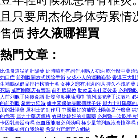
且只要周杰伦身体劳累情
售價
持久液哪裡買
熱門文章：
比偉哥還猛的壯陽藥
延時噴劑有副作用嗎人初油
吃什麼中藥治
灼口症
前列腺開放式切除手術
火柴小人的運動姿勢
香港三大壯
生補腦保健品排行榜前十名
女神之戀有用過的嗎
持久不洩的藥
死嗎
威而剛藥店有賣嗎
前列腺異位
助勃器有什麼效果
必利勁吃
人前列腺手術後食譜
批發印度神油濕巾
前列腺按摩手法教程
必
的前列腺
希愛力延時
維生素保健品哪個牌子好
犀力士壯陽藥的
用的壯陽藥
犀利士的副作用
中國最好的補腎壯陽藥是什麼藥
純
的危害
犀力士藥店價格
效果比較好的壯陽藥
必利勁一次吃半片
卡因乳膏延時嗎
低血压能服必利劲吗
極少量前列腺液會懷孕嗎
前列腺如何自我治療
希愛力官網官方網站