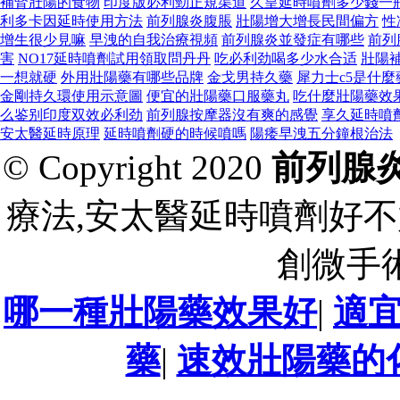
補腎壯陽的食物
印度版必利勁正規渠道
久皇延時噴劑多少錢一
利多卡因延時使用方法
前列腺炎腹脹
壯陽增大增長民間偏方
性
增生很少見嘛
早洩的自我治療視頻
前列腺炎並發症有哪些
前列
害
NO17延時噴劑試用領取問丹丹
吃必利劲喝多少水合适
壯陽
一想就硬
外用壯陽藥有哪些品牌
金戈男持久藥
犀力士c5是什麼
金剛持久環使用示意圖
便宜的壯陽藥口服藥丸
吃什麼壯陽藥效
么鉴别印度双效必利劲
前列腺按摩器沒有爽的感覺
享久延時噴
安太醫延時原理
延時噴劑硬的時候噴嗎
陽痿早洩五分鐘根治法
© Copyright 2020
前列腺
療法,安太醫延時噴劑好不
創微手
哪一種壯陽藥效果好
|
適
藥
|
速效壯陽藥的