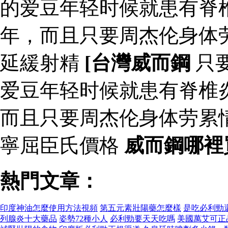
的爱豆年轻时候就患有脊
年，而且只要周杰伦身体
延緩射精
[台灣威而鋼
只
爱豆年轻时候就患有脊椎
而且只要周杰伦身体劳累
寧屈臣氏價格
威而鋼哪裡
熱門文章：
印度神油怎麼使用方法視頻
第五元素壯陽藥怎麼樣
是吃必利勁
列腺炎十大藥品
姿勢72種小人
必利勁要天天吃嗎
美國萬艾可正