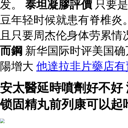
发。
泰坦凝膠評價
只要是
豆年轻时候就患有脊椎炎
且只要周杰伦身体劳累情
而鋼
新华国际时评美国确
陽增大
他達拉非片藥店有
安太醫延時噴劑好不好
锁固精丸前列康可以起