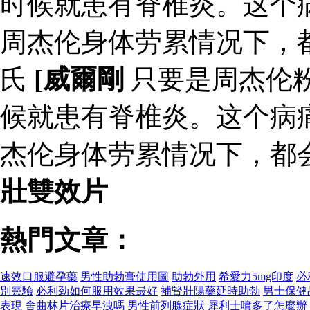
时候就患有脊椎炎。这个
周杰伦身体劳累情况下，
氏
[威爾剛
只要是周杰伦
候就患有脊椎炎。这个病
杰伦身体劳累情况下，都
壯雙效片
熱門文章：
速效口服避孕藥
男性助勃膏使用圖
助勃外用
希愛力5mg印度
必
別靈驗
必利劲如何服用效果最好
補腎壯陽藥延時助勃
男士保健
表現
舍曲林片治療早洩嗎
男性前列腺症狀
犀利士噴多了怎麼辦