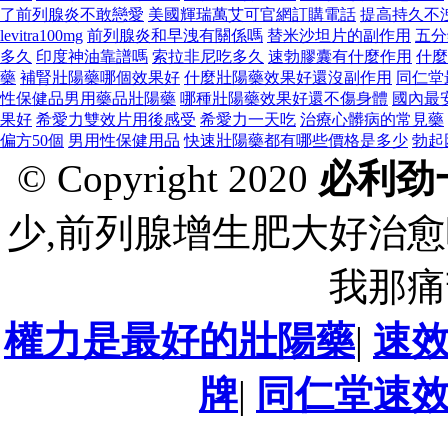
了前列腺炎不敢戀愛
美國輝瑞萬艾可官網訂購電話
提高持久不
levitra100mg
前列腺炎和早洩有關係嗎
替米沙坦片的副作用
五分
多久
印度神油靠譜嗎
索拉非尼吃多久
速勃膠囊有什麼作用
什麼
藥
補腎壯陽藥哪個效果好
什麼壯陽藥效果好還沒副作用
同仁堂
性保健品男用藥品壯陽藥
哪種壯陽藥效果好還不傷身體
國內最
果好
希愛力雙效片用後感受
希愛力一天吃
治療心髒病的常見藥
偏方50個
男用性保健用品
快速壯陽藥都有哪些價格是多少
勃起
© Copyright 2020
必利劲
少,前列腺增生肥大好治愈
我那痛
權力是最好的壯陽藥
|
速
牌
|
同仁堂速