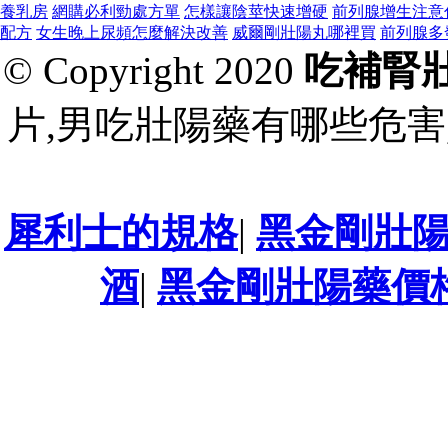
養乳房
網購必利勁處方單
怎樣讓陰莖快速增硬
前列腺增生注意
配方
女生晚上尿頻怎麼解決改善
威爾剛壯陽丸哪裡買
前列腺多
© Copyright 2020
吃補腎
片,男吃壯陽藥有哪些危害
犀利士的規格
|
黑金剛壯
酒
|
黑金剛壯陽藥價