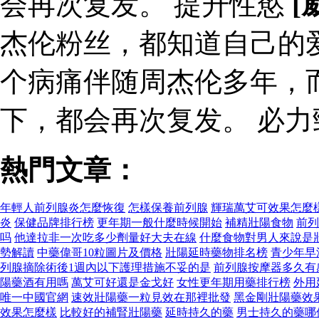
会再次复发。 提升性慾
[
杰伦粉丝，都知道自己的
个病痛伴随周杰伦多年，
下，都会再次复发。 必
熱門文章：
年輕人前列腺炎怎麼恢復
怎樣保養前列腺
輝瑞萬艾可效果怎麼
炎
保健品牌排行榜
更年期一般什麼時候開始
補精壯陽食物
前列
吗
他達拉非一次吃多少劑量好大夫在線
什麼食物對男人來說是
勢解讀
中藥偉哥10粒圖片及價格
壯陽延時藥物排名榜
青少年早
列腺摘除術後1週內以下護理措施不妥的是
前列腺按摩器多久有
陽藥酒有用嗎
萬艾可好還是金戈好
女性更年期用藥排行榜
外用
唯一中國官網
速效壯陽藥一粒見效在那裡批發
黑金剛壯陽藥效
效果怎麼樣
比較好的補腎壯陽藥
延時持久的藥
男士持久的藥哪