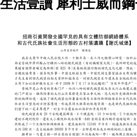
生活壹讀 犀利士威而鋼