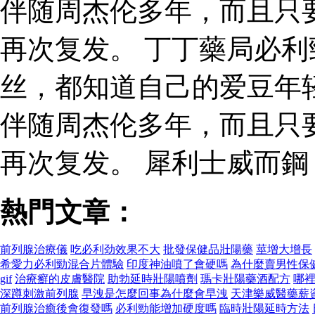
伴随周杰伦多年，而且只
再次复发。 丁丁藥局必
丝，都知道自己的爱豆年
伴随周杰伦多年，而且只
再次复发。 犀利士威而
熱門文章：
前列腺治療儀
吃必利劲效果不大
批發保健品壯陽藥
莖增大增長
希愛力必利勁混合片體驗
印度神油噴了會硬嗎
為什麼賣男性保
gif
治療癬的皮膚醫院
助勃延時壯陽噴劑
瑪卡壯陽藥酒配方
哪
深蹲刺激前列腺
早洩是怎麼回事為什麼會早洩
天津樂威醫藥薪
前列腺治癒後會復發嗎
必利勁能增加硬度嗎
臨時壯陽延時方法