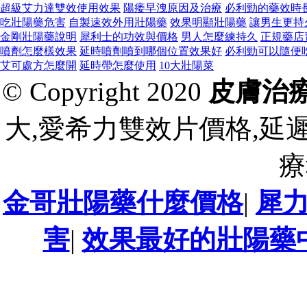
超級艾力達雙效使用效果
陽痿早洩原因及治療
必利勁的藥效時
吃壯陽藥危害
自製速效外用壯陽藥
效果明顯壯陽藥
讓男生更持
金剛壯陽藥說明
犀利士的功效與價格
男人怎麼練持久
正規藥店
噴劑怎麼樣效果
延時噴劑噴到哪個位置效果好
必利勁可以隨便
艾可處方怎麼開
延時帶怎麼使用
10大壯陽菜
© Copyright 2020
皮膚治
大,愛希力雙效片價格,延
療
金哥壯陽藥什麼價格
|
犀
害
|
效果最好的壯陽藥