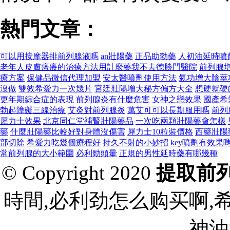
熱門文章：
可以用按摩器排前列腺液嗎
an壯陽藥
正品助勃藥
人初油延時噴
老年人皮膚瘙癢的治療方法用計麼藥我不去德勝門醫院
前列腺
療方案
保健品微信代理加盟
安太醫噴劑使用方法
氣功增大陰莖
沒做
雙效希愛力一次幾片
宮廷壯陽增大秘方偏方大全
想硬就硬
更年期綜合症的表現
前列腺炎有什麼危害
女神之戀效果
國產希
勃起障礙三線治療
艾灸對前列腺炎
萬艾可可以長期服用嗎
前列
犀力士效果
北京同仁堂補腎壯陽藥品
一次吃兩顆壯陽藥會怎樣
藥
什麼壯陽藥比較好對身體沒傷害
犀力士10粒裝價格
西藥壯陽
部切除
希愛力吃幾個療程好
持久不射的小妙招
key噴劑有效果
常前列腺的大小範圍
必利勁頭暈
正規的男性延時藥有哪幾種
© Copyright 2020
提取前
時間,必利劲怎么购买啊,
神油